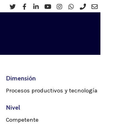
twitter
facebook
linkedin
youtube
instagram
whatsapp
phone
email
Dimensión
Procesos productivos y tecnología
Nivel
Competente