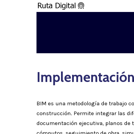
Skip
to
main
content
Implementación
BIM es una metodología de trabajo co
construcción. Permite integrar las dif
documentación ejecutiva, planos de t
cómputos, seguimiento de obra, simu