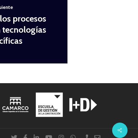
uiente
los procesos
n tecnologías
cíficas
twitter
facebook
linkedin
youtube
instagram
whatsapp
phone
email